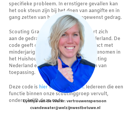
specifieke probleem. In ernstigere gevallen kan
het ook steun zijn bij het doen van aangifte en in
gang zetten van het protocol ongewenst gedrag.
Scouting Graaf van Gelre conformeert zich
aan de gedragscode van Scouting Nederland. De
code geeft de grenzen aan in het contact met
minderjarigen. De gedragscode is opgenomen in
het Huishoudelijk Reglement van Scouting
Nederland en daardoor voor alle leden van
toepassing.
Deze code is
hier te downloaden
. Iedereen die een
functie binnen onze scoutinggroep vervult,
onderschrijft deze code.
Cynthia van de Water: vertrouwenspersoon
cvandewater@welzijnwestbetuwe.nl